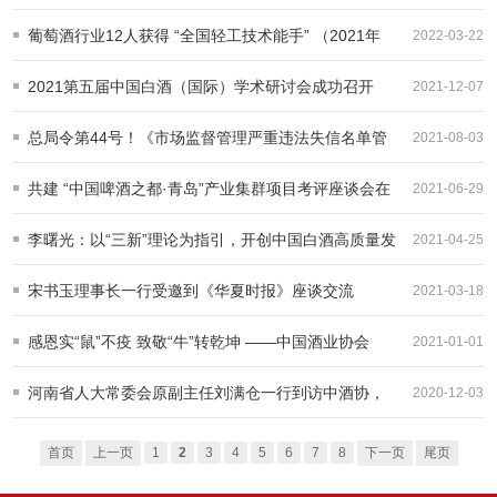
德阳举行
葡萄酒行业12人获得 “全国轻工技术能手” （2021年
2022-03-22
度）称号
2021第五届中国白酒（国际）学术研讨会成功召开
2021-12-07
总局令第44号！《市场监督管理严重违法失信名单管
2021-08-03
理办法》发布
共建 “中国啤酒之都·青岛”产业集群项目考评座谈会在
2021-06-29
青岛召开
李曙光：以“三新”理论为指引，开创中国白酒高质量发
2021-04-25
展新局面
宋书玉理事长一行受邀到《华夏时报》座谈交流
2021-03-18
感恩实“鼠”不疫 致敬“牛”转乾坤 ——中国酒业协会
2021-01-01
2021新年献词
河南省人大常委会原副主任刘满仓一行到访中酒协，
2020-12-03
座谈交流酒业发展
首页
上一页
1
2
3
4
5
6
7
8
下一页
尾页