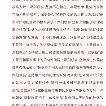
战略方针；深刻领会“坚持不忘初心、牢记使命”是党的宗旨
立场和价值取向；深刻领会“坚持以党的政治建设为统领”是
新时代党的建设的根本要求；深刻领会“坚持用党的创新理论
凝心铸魂”是党的思想建设的根本任务；深刻领会“坚持锤炼
坚强党性”是党员、干部的终身课题；深刻领会“坚持健全上
下贯通、执行有力的组织体系”是党的优势所在、力量所在；
深刻领会“坚持建设堪当民族复兴重任的高素质干部队伍”是
关系党和国家事业的关键性问题；深刻领会“坚持推进作风建
设常态化长效化”是保持党同人民群众血肉联系的有效途径；
深刻领会“坚持用严明的纪律管全党治全党”是全面从严治党
的治本之策；深刻领会“坚持一体推进不敢腐不能腐不想
腐”是全面从严治党的重要方略和反腐败斗争的基本方针；深
刻领会“坚持制度治党、依规治党”是全面从严治党的长远和
根本之策；深刻领会“坚持落实管党治党政治责任”是全面从