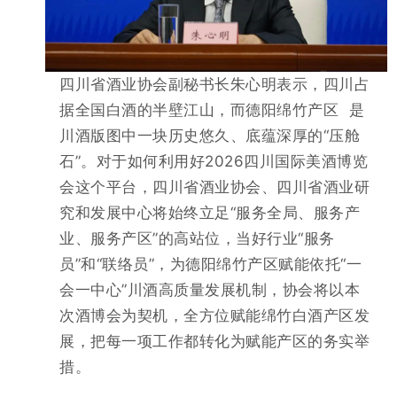
四川省酒业协会副秘书长
朱心明表示，四川占
据全国白酒的半壁江山，而德阳
绵竹产区
是
川酒版图中一块历史悠久、底蕴深厚的“压舱
石”。对于如何利用好2026四川国际美酒博览
会这个平台，
四川省酒业协会、四川省酒业研
究和发展中心将始终立足“服务全局、服务产
业、服务产区”的高站位，当好行业“服务
员”和“联络员”，为德阳绵竹产区赋能
依托
“一
会一中心”川酒高质量发展机制，协会将以本
次酒博会为契
机，全方位赋能绵竹白酒产区发
展，把每一项工作都转化为赋能产区的务实举
措。