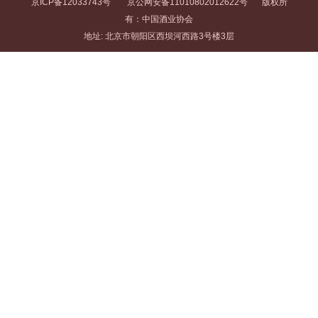
京ICP备12033743号
京公网安备11010802012622号
版权所
有：中国酒业协会
地址: 北京市朝阳区西坝河西路3号楼3层